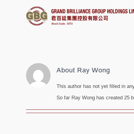
Skip
to
content
About
Ray Wong
This author has not yet filled in any
So far Ray Wong has created 25 bl