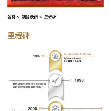
首
頁
>
關於我
們
>
里程碑
里程碑