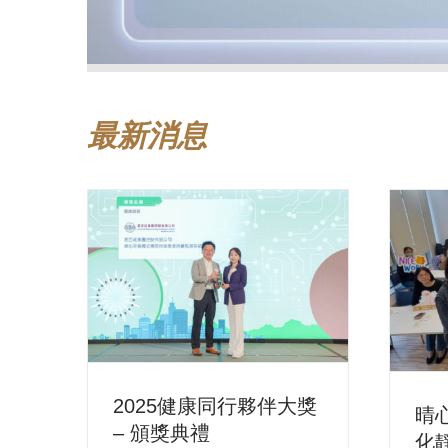
最新消息
2025健康同行夥伴大獎
晴
– 頒獎典禮
化